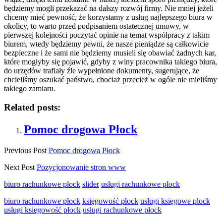
będziemy mogli przekazać na dalszy rozwój firmy. Nie mniej jeżeli
chcemy mieć pewność, że korzystamy z usług najlepszego biura w
okolicy, to warto przed podpisaniem ostatecznej umowy, w
pierwszej kolejności poczytać opinie na temat współpracy z takim
biurem, wtedy będziemy pewni, że nasze pieniądze są całkowicie
bezpieczne i że sami nie będziemy musieli się obawiać żadnych kar,
które mogłyby się pojawić, gdyby z winy pracownika takiego biura,
do urzędów trafiały źle wypełnione dokumenty, sugerujące, że
chcieliśmy oszukać państwo, chociaż przecież w ogóle nie mieliśmy
takiego zamiaru.
Related posts:
Pomoc drogowa Płock
Previous Post
Pomoc drogowa Płock
Next Post
Pozycjonowanie stron www
biuro rachunkowe płock
slider
usługi rachunkowe płock
biuro rachunkowe płock
księgowość płock
usługi księgowe płock
usługi księgowość płock
usługi rachunkowe płock