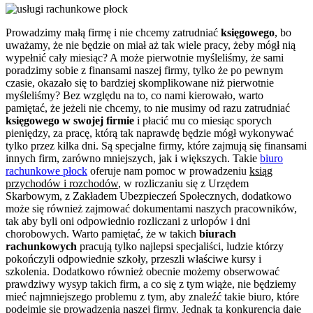
Prowadzimy małą firmę i nie chcemy zatrudniać
księgowego
, bo
uważamy, że nie będzie on miał aż tak wiele pracy, żeby mógł nią
wypełnić cały miesiąc? A może pierwotnie myśleliśmy, że sami
poradzimy sobie z finansami naszej firmy, tylko że po pewnym
czasie, okazało się to bardziej skomplikowane niż pierwotnie
myśleliśmy? Bez względu na to, co nami kierowało, warto
pamiętać, że jeżeli nie chcemy, to nie musimy od razu zatrudniać
księgowego w swojej firmie
i płacić mu co miesiąc sporych
pieniędzy, za pracę, którą tak naprawdę będzie mógł wykonywać
tylko przez kilka dni. Są specjalne firmy, które zajmują się finansami
innych firm, zarówno mniejszych, jak i większych. Takie
biuro
rachunkowe płock
oferuje nam pomoc w prowadzeniu
ksiąg
przychodów i rozchodów
, w rozliczaniu się z Urzędem
Skarbowym, z Zakładem Ubezpieczeń Społecznych, dodatkowo
może się również zajmować dokumentami naszych pracowników,
tak aby byli oni odpowiednio rozliczani z urlopów i dni
chorobowych. Warto pamiętać, że w takich
biurach
rachunkowych
pracują tylko najlepsi specjaliści, ludzie którzy
pokończyli odpowiednie szkoły, przeszli właściwe kursy i
szkolenia. Dodatkowo również obecnie możemy obserwować
prawdziwy wysyp takich firm, a co się z tym wiąże, nie będziemy
mieć najmniejszego problemu z tym, aby znaleźć takie biuro, które
podejmie się prowadzenia naszej firmy. Jednak ta konkurencja daje