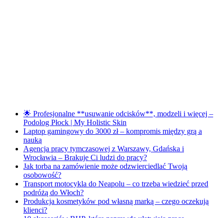
🌟 Profesjonalne **usuwanie odcisków**, modzeli i więcej –
Podolog Płock | My Holistic Skin
Laptop gamingowy do 3000 zł – kompromis między grą a
nauką
Agencja pracy tymczasowej z Warszawy, Gdańska i
Wrocławia – Brakuje Ci ludzi do pracy?
Jak torba na zamówienie może odzwierciedlać Twoją
osobowość?
Transport motocykla do Neapolu – co trzeba wiedzieć przed
podróżą do Włoch?
Produkcja kosmetyków pod własną marką – czego oczekują
klienci?