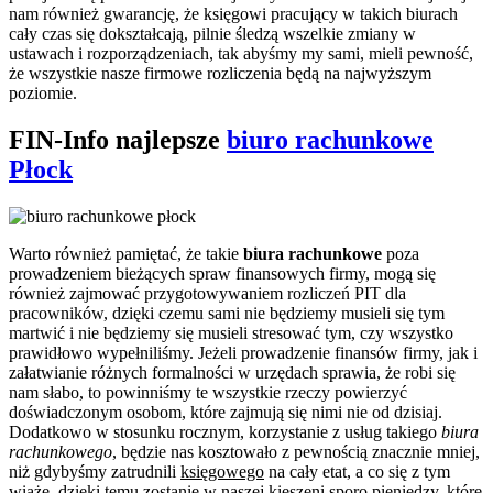
nam również gwarancję, że księgowi pracujący w takich biurach
cały czas się dokształcają, pilnie śledzą wszelkie zmiany w
ustawach i rozporządzeniach, tak abyśmy my sami, mieli pewność,
że wszystkie nasze firmowe rozliczenia będą na najwyższym
poziomie.
FIN-Info najlepsze
biuro rachunkowe
Płock
Warto również pamiętać, że takie
biura rachunkowe
poza
prowadzeniem bieżących spraw finansowych firmy, mogą się
również zajmować przygotowywaniem rozliczeń PIT dla
pracowników, dzięki czemu sami nie będziemy musieli się tym
martwić i nie będziemy się musieli stresować tym, czy wszystko
prawidłowo wypełniliśmy. Jeżeli prowadzenie finansów firmy, jak i
załatwianie różnych formalności w urzędach sprawia, że robi się
nam słabo, to powinniśmy te wszystkie rzeczy powierzyć
doświadczonym osobom, które zajmują się nimi nie od dzisiaj.
Dodatkowo w stosunku rocznym, korzystanie z usług takiego
biura
rachunkowego
, będzie nas kosztowało z pewnością znacznie mniej,
niż gdybyśmy zatrudnili
księgowego
na cały etat, a co się z tym
wiąże, dzięki temu zostanie w naszej kieszeni sporo pieniędzy, które