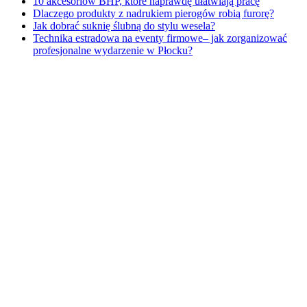
10 akcesoriów BHP, które naprawdę ułatwiają pracę
Dlaczego produkty z nadrukiem pierogów robią furorę?
Jak dobrać suknię ślubną do stylu wesela?
Technika estradowa na eventy firmowe– jak zorganizować
profesjonalne wydarzenie w Płocku?