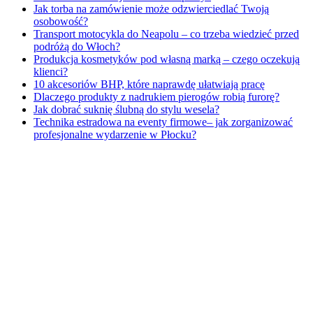
Jak torba na zamówienie może odzwierciedlać Twoją
osobowość?
Transport motocykla do Neapolu – co trzeba wiedzieć przed
podróżą do Włoch?
Produkcja kosmetyków pod własną marką – czego oczekują
klienci?
10 akcesoriów BHP, które naprawdę ułatwiają pracę
Dlaczego produkty z nadrukiem pierogów robią furorę?
Jak dobrać suknię ślubną do stylu wesela?
Technika estradowa na eventy firmowe– jak zorganizować
profesjonalne wydarzenie w Płocku?