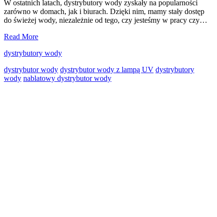
W ostatnich latach, dystrybutory wody zyskały na popularności
zarówno w domach, jak i biurach. Dzięki nim, mamy stały dostęp
do świeżej wody, niezależnie od tego, czy jesteśmy w pracy czy…
Nablatowy
Read More
dystrybutor
dystrybutory wody
wody
–
dystrybutor wody
dystrybutor wody z lampą UV
dystrybutory
jaką
wody
nablatowy dystrybutor wody
ma
przewagę
Primary
nad
standardowym
Sidebar
dystrybutorem?