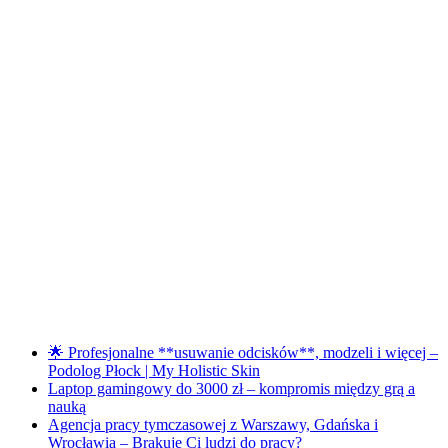
🌟 Profesjonalne **usuwanie odcisków**, modzeli i więcej –
Podolog Płock | My Holistic Skin
Laptop gamingowy do 3000 zł – kompromis między grą a
nauką
Agencja pracy tymczasowej z Warszawy, Gdańska i
Wrocławia – Brakuje Ci ludzi do pracy?