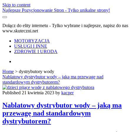
Skip to content
Najlepsze Pozycjonowanie Stron - Tylko unikalne strony!
Dołącz do elity internetu - Tylko wybrane i najlepsze, napisz do nas
www.skuteczni.net
MOTORYZACJA
USŁUGI I INNE
ZDROWIE I URODA
facebook
Home
>
dystrybutory wody
Kategoria:
Nablatowy dystrybutor wody – jaką ma przewagę nad
standardowym dystrybutorem?
<span>dystrybutory
Published 21 kwietnia 2023 by
kacper
wody</span>
Nablatowy dystrybutor wody – jaką ma
przewagę nad standardowym
dystrybutorem?