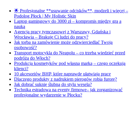
🌟 Profesjonalne **usuwanie odcisków**, modzeli i więcej –
Podolog Płock | My Holistic Skin
Laptop gamingowy do 3000 zł – kompromis między grą a
nauką
Agencja pracy tymczasowej z Warszawy, Gdańska i
Wrocławia – Brakuje Ci ludzi do pracy?
Jak torba na zamówienie może odzwierciedlać Twoją
osobowość?
Transport motocykla do Neapolu – co trzeba wiedzieć przed
podróżą do Włoch?
Produkcja kosmetyków pod własną marką – czego oczekują
klienci?
10 akcesoriów BHP, które naprawdę ułatwiają pracę
Dlaczego produkty z nadrukiem pierogów robią furorę?
Jak dobrać suknię ślubną do stylu wesela?
Technika estradowa na eventy firmowe– jak zorganizować
profesjonalne wydarzenie w Płocku?