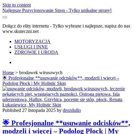
Skip to content
Najlepsze Pozycjonowanie Stron - Tylko unikalne strony!
Dołącz do elity internetu - Tylko wybrane i najlepsze, napisz do nas
www.skuteczni.net
MOTORYZACJA
USŁUGI I INNE
ZDROWIE I URODA
facebook
Home
>
brodawek wirusowych
Tag:
🌟 Profesjonalne **usuwanie odcisków**, modzeli i więcej –
Podolog Płock | My Holistic Skin
<span>brodawek
wirusowych</span>
Published 27 listopada 2025 by
drozdullo
🌟 Profesjonalne **usuwanie odcisków**,
modzeli i więcej – Podolog Płock | My