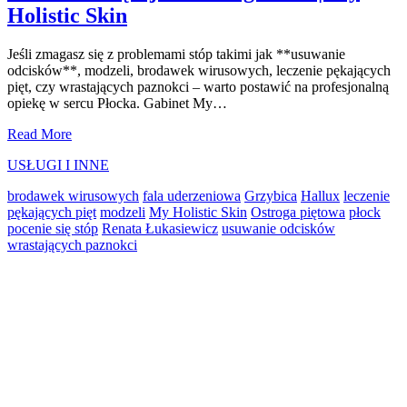
Holistic Skin
Jeśli zmagasz się z problemami stóp takimi jak **usuwanie
odcisków**, modzeli, brodawek wirusowych, leczenie pękających
pięt, czy wrastających paznokci – warto postawić na profesjonalną
opiekę w sercu Płocka. Gabinet My…
🌟
Read More
Profesjonalne
USŁUGI I INNE
**usuwanie
odcisków**,
brodawek wirusowych
fala uderzeniowa
Grzybica
Hallux
leczenie
modzeli
pękających pięt
modzeli
My Holistic Skin
Ostroga piętowa
płock
i
pocenie się stóp
Renata Łukasiewicz
usuwanie odcisków
więcej
wrastających paznokci
–
Podolog
Primary
Płock
|
Sidebar
My
Holistic
Skin