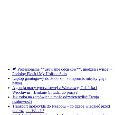
🌟 Profesjonalne **usuwanie odcisków**, modzeli i więcej –
Podolog Płock | My Holistic Skin
Laptop gamingowy do 3000 zł – kompromis między grą a
nauką
Agencja pracy tymczasowej z Warszawy, Gdańska i
Wrocławia – Brakuje Ci ludzi do pracy?
Jak torba na zamówienie może odzwierciedlać Twoją
osobowość?
Transport motocykla do Neapolu – co trzeba wiedzieć przed
podróżą do Włoch?