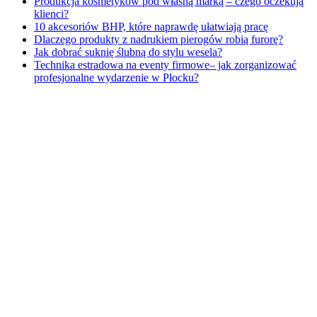
Produkcja kosmetyków pod własną marką – czego oczekują
klienci?
10 akcesoriów BHP, które naprawdę ułatwiają pracę
Dlaczego produkty z nadrukiem pierogów robią furorę?
Jak dobrać suknię ślubną do stylu wesela?
Technika estradowa na eventy firmowe– jak zorganizować
profesjonalne wydarzenie w Płocku?