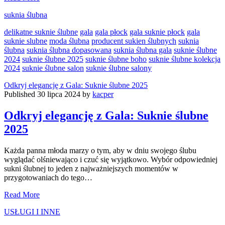
dobrać
suknia ślubna
suknię
ślubną
delikatne suknie ślubne
gala
gala płock
gala suknie płock
gala
do
suknie slubne
moda ślubna
producent sukien ślubnych
suknia
stylu
ślubna
suknia ślubna dopasowana
suknia ślubna gala
suknie ślubne
wesela?
2024
suknie ślubne 2025
suknie ślubne boho
suknie ślubne kolekcja
2024
suknie ślubne salon
suknie ślubne salony
Odkryj elegancję z Gala: Suknie ślubne 2025
Published 30 lipca 2024 by
kacper
Odkryj elegancję z Gala: Suknie ślubne
2025
Każda panna młoda marzy o tym, aby w dniu swojego ślubu
wyglądać olśniewająco i czuć się wyjątkowo. Wybór odpowiedniej
sukni ślubnej to jeden z najważniejszych momentów w
przygotowaniach do tego…
Odkryj
Read More
elegancję
USŁUGI I INNE
z
Gala: