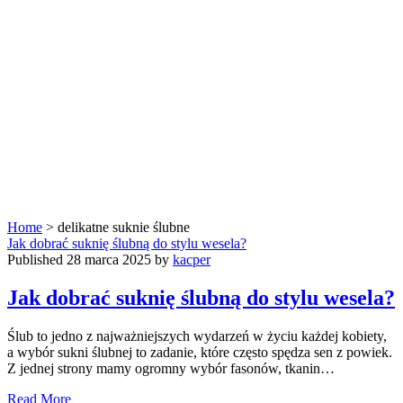
Home
>
delikatne suknie ślubne
Tag:
Jak dobrać suknię ślubną do stylu wesela?
Published 28 marca 2025 by
kacper
<span>delikatne
Jak dobrać suknię ślubną do stylu wesela?
suknie
Ślub to jedno z najważniejszych wydarzeń w życiu każdej kobiety,
ślubne</span>
a wybór sukni ślubnej to zadanie, które często spędza sen z powiek.
Z jednej strony mamy ogromny wybór fasonów, tkanin…
Jak
Read More