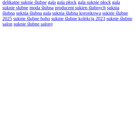
delikatne suknie ślubne
gala
gala płock
gala suknie płock
gala
Suknie
suknie slubne
moda ślubna
producent sukien ślubnych
suknia
ślubne
ślubna
suknia ślubna gala
suknia ślubna koronkowa
suknie ślubne
2025
2025
suknie ślubne boho
suknie ślubne kolekcja 2023
suknie ślubne
salon
suknie ślubne salony
Primary
Sidebar