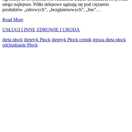
niego najlepsze. Półki sklepowe uginają się pod ciężarem
produktów „zdrowych”, „bezglutenowych”, „bio”…
Dieta
Read More
Płock
USŁUGI I INNE
ZDROWIE I URODA
ze
skutecznym
dieta płock
dietetyk Płock
dietetyk Płock cennik
lepsza dieta płock
dietetykiem,
odchudzanie Płock
odchudzanie!
Primary
Sidebar