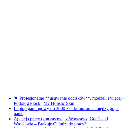
🌟 Profesjonalne **usuwanie odcisków**, modzeli i więcej –
Podolog Płock | My Holistic Skin
Laptop gamingowy do 3000 zł – kompromis między grą a
nauką
Agencja pracy tymczasowej z Warszawy, Gdańska i
Wrocławia – Brakuje Ci ludzi do pracy?