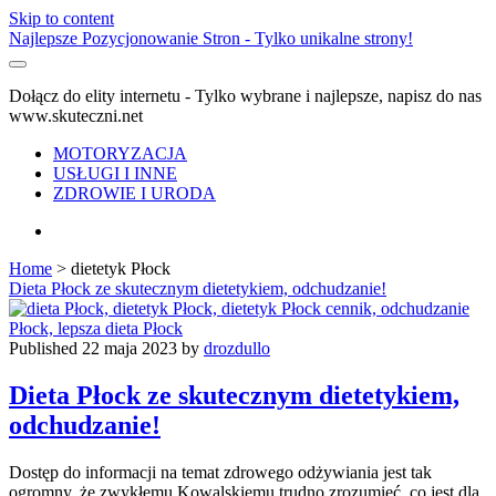
Skip to content
Najlepsze Pozycjonowanie Stron - Tylko unikalne strony!
Dołącz do elity internetu - Tylko wybrane i najlepsze, napisz do nas
www.skuteczni.net
MOTORYZACJA
USŁUGI I INNE
ZDROWIE I URODA
facebook
Home
>
dietetyk Płock
Tag:
Dieta Płock ze skutecznym dietetykiem, odchudzanie!
<span>dietetyk
Published 22 maja 2023 by
drozdullo
Płock</span>
Dieta Płock ze skutecznym dietetykiem,
odchudzanie!
Dostęp do informacji na temat zdrowego odżywiania jest tak
ogromny, że zwykłemu Kowalskiemu trudno zrozumieć, co jest dla