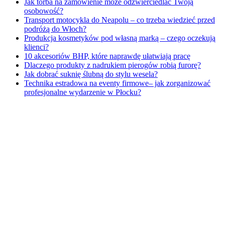
Jak torba na zamówienie może odzwierciedlać Twoją
osobowość?
Transport motocykla do Neapolu – co trzeba wiedzieć przed
podróżą do Włoch?
Produkcja kosmetyków pod własną marką – czego oczekują
klienci?
10 akcesoriów BHP, które naprawdę ułatwiają pracę
Dlaczego produkty z nadrukiem pierogów robią furorę?
Jak dobrać suknię ślubną do stylu wesela?
Technika estradowa na eventy firmowe– jak zorganizować
profesjonalne wydarzenie w Płocku?