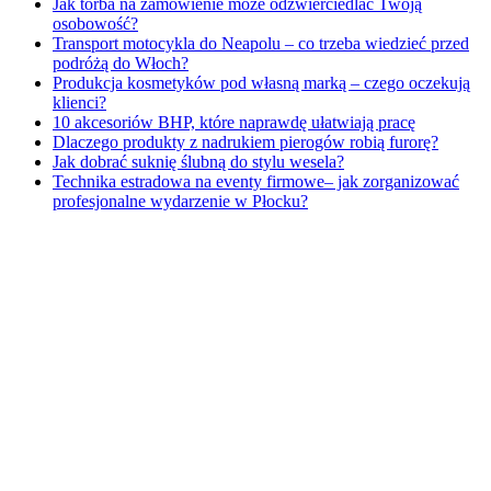
Jak torba na zamówienie może odzwierciedlać Twoją
osobowość?
Transport motocykla do Neapolu – co trzeba wiedzieć przed
podróżą do Włoch?
Produkcja kosmetyków pod własną marką – czego oczekują
klienci?
10 akcesoriów BHP, które naprawdę ułatwiają pracę
Dlaczego produkty z nadrukiem pierogów robią furorę?
Jak dobrać suknię ślubną do stylu wesela?
Technika estradowa na eventy firmowe– jak zorganizować
profesjonalne wydarzenie w Płocku?