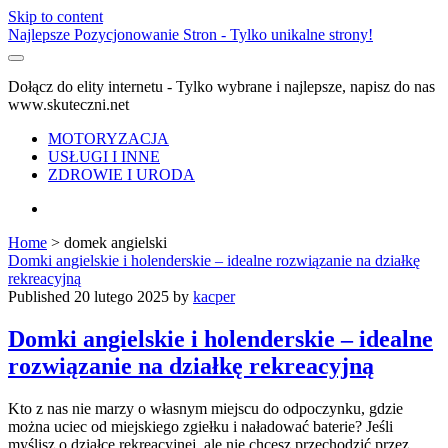
Skip to content
Najlepsze Pozycjonowanie Stron - Tylko unikalne strony!
Dołącz do elity internetu - Tylko wybrane i najlepsze, napisz do nas
www.skuteczni.net
MOTORYZACJA
USŁUGI I INNE
ZDROWIE I URODA
facebook
Home
>
domek angielski
Tag:
Domki angielskie i holenderskie – idealne rozwiązanie na działkę
rekreacyjną
<span>domek
Published 20 lutego 2025 by
kacper
angielski</span>
Domki angielskie i holenderskie – idealne
rozwiązanie na działkę rekreacyjną
Kto z nas nie marzy o własnym miejscu do odpoczynku, gdzie
można uciec od miejskiego zgiełku i naładować baterie? Jeśli
myślisz o działce rekreacyjnej, ale nie chcesz przechodzić przez