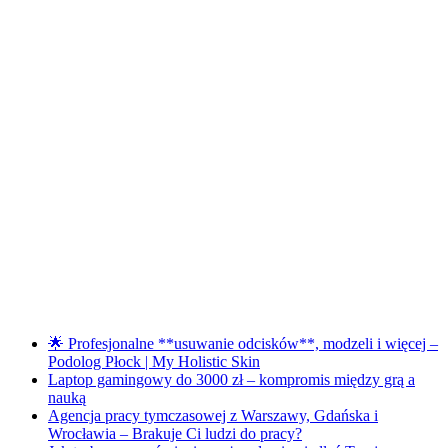
🌟 Profesjonalne **usuwanie odcisków**, modzeli i więcej –
Podolog Płock | My Holistic Skin
Laptop gamingowy do 3000 zł – kompromis między grą a
nauką
Agencja pracy tymczasowej z Warszawy, Gdańska i
Wrocławia – Brakuje Ci ludzi do pracy?