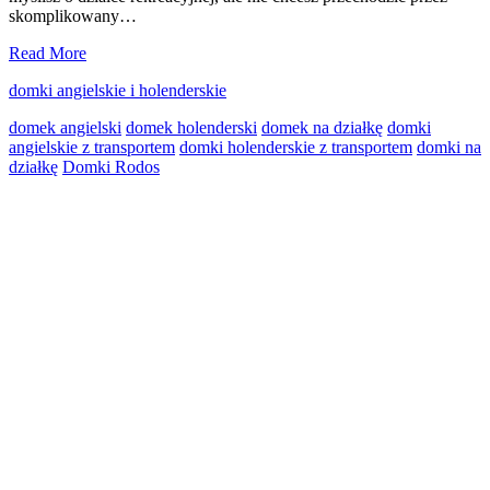
skomplikowany…
Domki
Read More
angielskie
domki angielskie i holenderskie
i
holenderskie
domek angielski
domek holenderski
domek na działkę
domki
–
angielskie z transportem
domki holenderskie z transportem
domki na
idealne
działkę
Domki Rodos
rozwiązanie
na
Primary
działkę
rekreacyjną
Sidebar