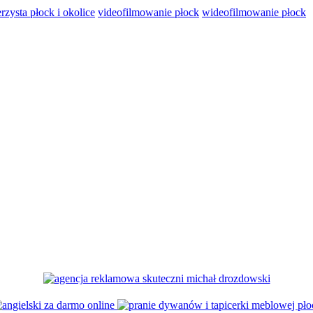
rzysta płock i okolice
videofilmowanie płock
wideofilmowanie płock