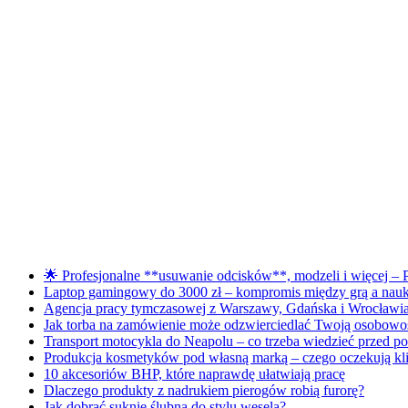
🌟 Profesjonalne **usuwanie odcisków**, modzeli i więcej – P
Laptop gamingowy do 3000 zł – kompromis między grą a nau
Agencja pracy tymczasowej z Warszawy, Gdańska i Wrocławia 
Jak torba na zamówienie może odzwierciedlać Twoją osobowo
Transport motocykla do Neapolu – co trzeba wiedzieć przed p
Produkcja kosmetyków pod własną marką – czego oczekują kli
10 akcesoriów BHP, które naprawdę ułatwiają pracę
Dlaczego produkty z nadrukiem pierogów robią furorę?
Jak dobrać suknię ślubną do stylu wesela?