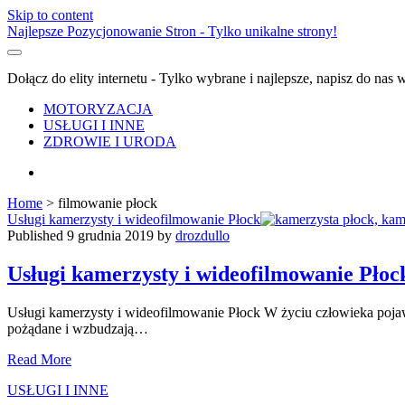
Skip to content
Najlepsze Pozycjonowanie Stron - Tylko unikalne strony!
Dołącz do elity internetu - Tylko wybrane i najlepsze, napisz do nas
MOTORYZACJA
USŁUGI I INNE
ZDROWIE I URODA
facebook
Home
>
filmowanie płock
Tag:
Usługi kamerzysty i wideofilmowanie Płock
Published 9 grudnia 2019 by
drozdullo
<span>filmowanie
Usługi kamerzysty i wideofilmowanie Płoc
płock</span>
Usługi kamerzysty i wideofilmowanie Płock W życiu człowieka pojawi
pożądane i wzbudzają…
Usługi
Read More
kamerzysty
USŁUGI I INNE
i