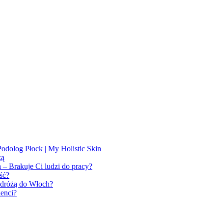
odolog Płock | My Holistic Skin
ką
– Brakuje Ci ludzi do pracy?
ść?
odróżą do Włoch?
enci?