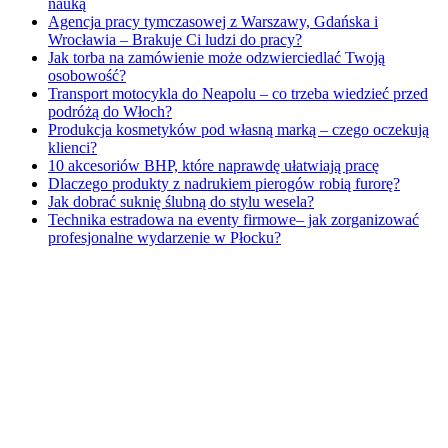
nauką
Agencja pracy tymczasowej z Warszawy, Gdańska i
Wrocławia – Brakuje Ci ludzi do pracy?
Jak torba na zamówienie może odzwierciedlać Twoją
osobowość?
Transport motocykla do Neapolu – co trzeba wiedzieć przed
podróżą do Włoch?
Produkcja kosmetyków pod własną marką – czego oczekują
klienci?
10 akcesoriów BHP, które naprawdę ułatwiają pracę
Dlaczego produkty z nadrukiem pierogów robią furorę?
Jak dobrać suknię ślubną do stylu wesela?
Technika estradowa na eventy firmowe– jak zorganizować
profesjonalne wydarzenie w Płocku?