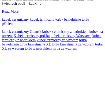
świetnych opcji – kubki…
Prezent
Read More
na
kubek ceramiczny
kubek termiczny
torby bawełniane
torby
Mikołajki:
płócienne
Kubek
termiczny,
kubek ceramiczny Gdańsk
kubek ceramiczny z nadrukiem
kubek na
ceramiczny
prezent
Kubek termiczny polska
kubek termiczny Warszawa
kubek
czy
termiczny z nadrukiem
kubek termiczny ze wzorem
torba
może
bawełniana
torba bawełniana XL
torba bawełniana ze wzorem
torba
torba
XL ze wzorem
torba z nadrukiem
torba ze wzorem
bawełniana?
Primary
Sidebar