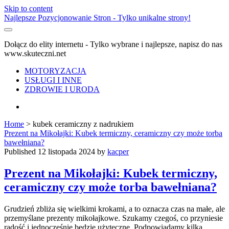
Skip to content
Najlepsze Pozycjonowanie Stron - Tylko unikalne strony!
Dołącz do elity internetu - Tylko wybrane i najlepsze, napisz do nas
www.skuteczni.net
MOTORYZACJA
USŁUGI I INNE
ZDROWIE I URODA
facebook
Home
>
kubek ceramiczny z nadrukiem
Tag:
Prezent na Mikołajki: Kubek termiczny, ceramiczny czy może torba
bawełniana?
<span>kubek
Published 12 listopada 2024 by
kacper
ceramiczny
Prezent na Mikołajki: Kubek termiczny,
ceramiczny czy może torba bawełniana?
z
nadrukiem</span>
Grudzień zbliża się wielkimi krokami, a to oznacza czas na małe, ale
przemyślane prezenty mikołajkowe. Szukamy czegoś, co przyniesie
radość i jednocześnie będzie użyteczne. Podpowiadamy kilka