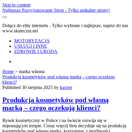
Skip to content
Najlepsze Pozycjonowanie Stron - Tylko unikalne strony!
Dołącz do elity internetu - Tylko wybrane i najlepsze, napisz do nas
www.skuteczni.net
MOTORYZACJA
USŁUGI I INNE
ZDROWIE I URODA
facebook
Home
>
marka własna
Tag:
Produkcja kosmetyków pod własną marką – czego oczekują
klienci?
<span>marka
Published 30 sierpnia 2025 by
kacper
własna</span>
Produkcja kosmetyków pod własną
marką – czego oczekują klienci?
Rynek kosmetyczny w Polsce i na świecie rozwija się w
imponującym tempie. Coraz więcej firm decyduje się na produkcję
kosmetyków pod własną marką, korzystając z możliwości