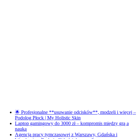
🌟 Profesjonalne **usuwanie odcisków**, modzeli i więcej –
Podolog Płock | My Holistic Skin
Laptop gamingowy do 3000 zł – kompromis między grą a
nauką
Agencja pracy tymczasowej z Warszawy, Gdańska i