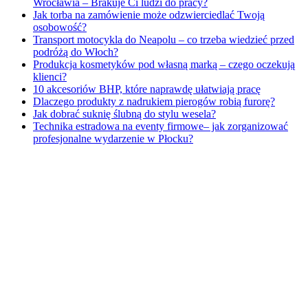
Wrocławia – Brakuje Ci ludzi do pracy?
Jak torba na zamówienie może odzwierciedlać Twoją
osobowość?
Transport motocykla do Neapolu – co trzeba wiedzieć przed
podróżą do Włoch?
Produkcja kosmetyków pod własną marką – czego oczekują
klienci?
10 akcesoriów BHP, które naprawdę ułatwiają pracę
Dlaczego produkty z nadrukiem pierogów robią furorę?
Jak dobrać suknię ślubną do stylu wesela?
Technika estradowa na eventy firmowe– jak zorganizować
profesjonalne wydarzenie w Płocku?