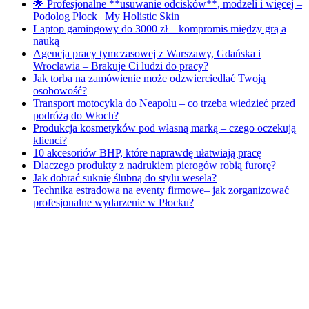
🌟 Profesjonalne **usuwanie odcisków**, modzeli i więcej –
Podolog Płock | My Holistic Skin
Laptop gamingowy do 3000 zł – kompromis między grą a
nauką
Agencja pracy tymczasowej z Warszawy, Gdańska i
Wrocławia – Brakuje Ci ludzi do pracy?
Jak torba na zamówienie może odzwierciedlać Twoją
osobowość?
Transport motocykla do Neapolu – co trzeba wiedzieć przed
podróżą do Włoch?
Produkcja kosmetyków pod własną marką – czego oczekują
klienci?
10 akcesoriów BHP, które naprawdę ułatwiają pracę
Dlaczego produkty z nadrukiem pierogów robią furorę?
Jak dobrać suknię ślubną do stylu wesela?
Technika estradowa na eventy firmowe– jak zorganizować
profesjonalne wydarzenie w Płocku?