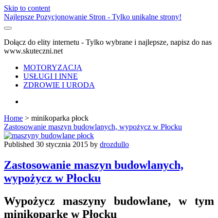
Skip to content
Najlepsze Pozycjonowanie Stron - Tylko unikalne strony!
Dołącz do elity internetu - Tylko wybrane i najlepsze, napisz do nas
www.skuteczni.net
MOTORYZACJA
USŁUGI I INNE
ZDROWIE I URODA
facebook
Home
>
minikoparka płock
Tag:
Zastosowanie maszyn budowlanych, wypożycz w Płocku
<span>minikoparka
Published 30 stycznia 2015 by
drozdullo
płock</span>
Zastosowanie maszyn budowlanych,
wypożycz w Płocku
Wypożycz maszyny budowlane, w tym
minikoparkę w Płocku