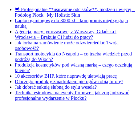
🌟 Profesjonalne **usuwanie odcisków**, modzeli i więcej –
Podolog Płock | My Holistic Skin
Laptop gamingowy do 3000 zł – kompromis między grą a
nauką
Agencja pracy tymczasowej z Warszawy, Gdańska i
Wrocławia – Brakuje Ci ludzi do pracy?
Jak torba na zamówienie może odzwierciedlać Twoją
osobowość?
Transport motocykla do Neapolu – co trzeba wiedzieć przed
podróżą do Włoch?
Produkcja kosmetyków pod własną marką – czego oczekują
klienci?
10 akcesoriów BHP, które naprawdę ułatwiają pracę
Dlaczego produkty z nadrukiem pierogów robią furorę?
Jak dobrać suknię ślubną do stylu wesela?
Technika estradowa na eventy firmowe– jak zorganizować
profesjonalne wydarzenie w Płocku?