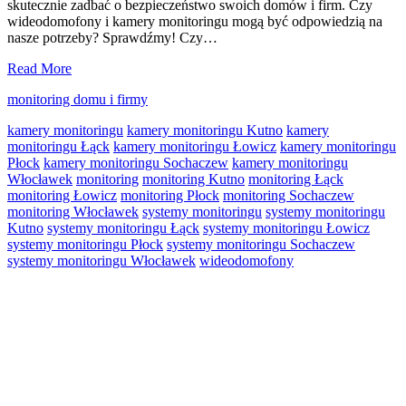
skutecznie zadbać o bezpieczeństwo swoich domów i firm. Czy
wideodomofony i kamery monitoringu mogą być odpowiedzią na
nasze potrzeby? Sprawdźmy! Czy…
Wideodomofony
Read More
i
monitoring domu i firmy
kamery
monitoringu
kamery monitoringu
kamery monitoringu Kutno
kamery
–
monitoringu Łąck
kamery monitoringu Łowicz
kamery monitoringu
nowoczesne
Płock
kamery monitoringu Sochaczew
kamery monitoringu
rozwiązania
Włocławek
monitoring
monitoring Kutno
monitoring Łąck
dla
monitoring Łowicz
monitoring Płock
monitoring Sochaczew
Twojego
monitoring Włocławek
systemy monitoringu
systemy monitoringu
bezpieczeństwa
Kutno
systemy monitoringu Łąck
systemy monitoringu Łowicz
systemy monitoringu Płock
systemy monitoringu Sochaczew
systemy monitoringu Włocławek
wideodomofony
Primary
Sidebar