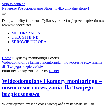
Skip to content
Najlepsze Pozycjonowanie Stron - Tylko unikalne strony!
Dołącz do elity internetu - Tylko wybrane i najlepsze, napisz do nas
www.skuteczni.net
MOTORYZACJA
USŁUGI I INNE
ZDROWIE I URODA
facebook
Home
>
systemy monitoringu Łowicz
Tag:
Wideodomofony i kamery monitoringu – nowoczesne rozwiązania
dla Twojego bezpieczeństwa
<span>systemy
Published 28 stycznia 2025 by
kacper
monitoringu
Wideodomofony i kamery monitoringu –
nowoczesne rozwiązania dla Twojego
Łowicz</span>
bezpieczeństwa
W dzisiejszych czasach coraz więcej osób zastanawia się, jak