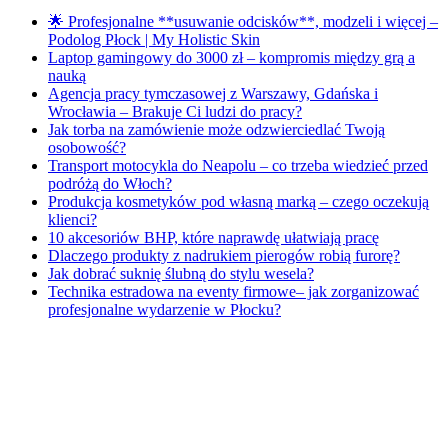
🌟 Profesjonalne **usuwanie odcisków**, modzeli i więcej –
Podolog Płock | My Holistic Skin
Laptop gamingowy do 3000 zł – kompromis między grą a
nauką
Agencja pracy tymczasowej z Warszawy, Gdańska i
Wrocławia – Brakuje Ci ludzi do pracy?
Jak torba na zamówienie może odzwierciedlać Twoją
osobowość?
Transport motocykla do Neapolu – co trzeba wiedzieć przed
podróżą do Włoch?
Produkcja kosmetyków pod własną marką – czego oczekują
klienci?
10 akcesoriów BHP, które naprawdę ułatwiają pracę
Dlaczego produkty z nadrukiem pierogów robią furorę?
Jak dobrać suknię ślubną do stylu wesela?
Technika estradowa na eventy firmowe– jak zorganizować
profesjonalne wydarzenie w Płocku?