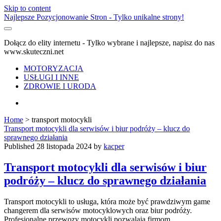
Skip to content
Najlepsze Pozycjonowanie Stron - Tylko unikalne strony!
Dołącz do elity internetu - Tylko wybrane i najlepsze, napisz do nas
www.skuteczni.net
MOTORYZACJA
USŁUGI I INNE
ZDROWIE I URODA
facebook
Home
>
transport motocykli
Tag:
Transport motocykli dla serwisów i biur podróży – klucz do
sprawnego działania
<span>transport
Published 28 listopada 2024 by
kacper
motocykli</span>
Transport motocykli dla serwisów i biur
podróży – klucz do sprawnego działania
Transport motocykli to usługa, która może być prawdziwym game
changerem dla serwisów motocyklowych oraz biur podróży.
Profesjonalne przewozy motocykli pozwalają firmom