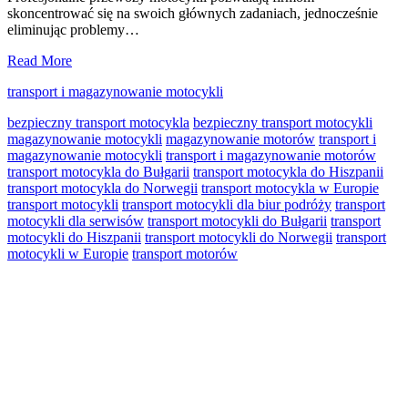
skoncentrować się na swoich głównych zadaniach, jednocześnie
eliminując problemy…
Transport
Read More
motocykli
transport i magazynowanie motocykli
dla
serwisów
bezpieczny transport motocykla
bezpieczny transport motocykli
i
magazynowanie motocykli
magazynowanie motorów
transport i
biur
magazynowanie motocykli
transport i magazynowanie motorów
podróży
transport motocykla do Bułgarii
transport motocykla do Hiszpanii
–
transport motocykla do Norwegii
transport motocykla w Europie
klucz
transport motocykli
transport motocykli dla biur podróży
transport
do
motocykli dla serwisów
transport motocykli do Bułgarii
transport
sprawnego
motocykli do Hiszpanii
transport motocykli do Norwegii
transport
działania
motocykli w Europie
transport motorów
Primary
Sidebar