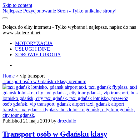
Skip to content
Najlepsze Pozycjonowanie Stron - Tylko unikalne strony!
Dołącz do elity internetu - Tylko wybrane i najlepsze, napisz do nas
www.skuteczni.net
MOTORYZACJA
USŁUGI I INNE
ZDROWIE I URODA
facebook
Home
>
vip transport
Tag:
Transport osób w Gdańsku klasy premium
<span>vip
transport</span>
Published 21 maja 2019 by
drozdullo
Transport osób w Gdańsku klasy