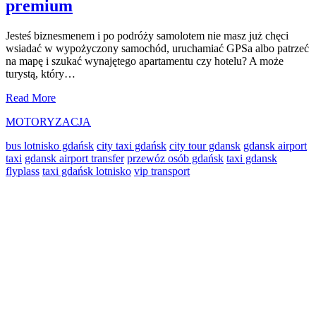
premium
Jesteś biznesmenem i po podróży samolotem nie masz już chęci
wsiadać w wypożyczony samochód, uruchamiać GPSa albo patrzeć
na mapę i szukać wynajętego apartamentu czy hotelu? A może
turystą, który…
Transport
Read More
osób
MOTORYZACJA
w
Gdańsku
bus lotnisko gdańsk
city taxi gdańsk
city tour gdansk
gdansk airport
klasy
taxi
gdansk airport transfer
przewóz osób gdańsk
taxi gdansk
premium
flyplass
taxi gdańsk lotnisko
vip transport
Primary
Sidebar