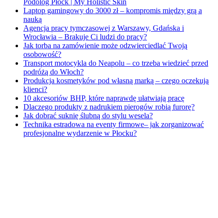
Podolog Płock | My Holistic Skin
Laptop gamingowy do 3000 zł – kompromis między grą a
nauką
Agencja pracy tymczasowej z Warszawy, Gdańska i
Wrocławia – Brakuje Ci ludzi do pracy?
Jak torba na zamówienie może odzwierciedlać Twoją
osobowość?
Transport motocykla do Neapolu – co trzeba wiedzieć przed
podróżą do Włoch?
Produkcja kosmetyków pod własną marką – czego oczekują
klienci?
10 akcesoriów BHP, które naprawdę ułatwiają pracę
Dlaczego produkty z nadrukiem pierogów robią furorę?
Jak dobrać suknię ślubną do stylu wesela?
Technika estradowa na eventy firmowe– jak zorganizować
profesjonalne wydarzenie w Płocku?