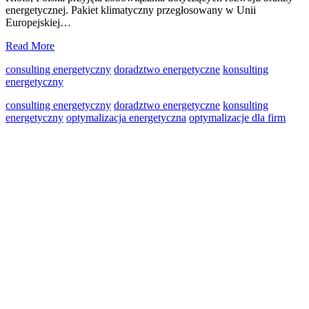
energetycznej. Pakiet klimatyczny przegłosowany w Unii
Europejskiej…
Jakie
Read More
korzyści
consulting energetyczny
doradztwo energetyczne
konsulting
daje
energetyczny
konsulting
energetyczny?
consulting energetyczny
doradztwo energetyczne
konsulting
energetyczny
optymalizacja energetyczna
optymalizacje dla firm
Primary
Sidebar