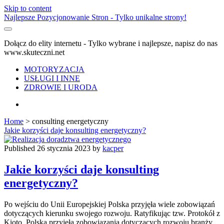
Skip to content
Najlepsze Pozycjonowanie Stron - Tylko unikalne strony!
Dołącz do elity internetu - Tylko wybrane i najlepsze, napisz do nas
www.skuteczni.net
MOTORYZACJA
USŁUGI I INNE
ZDROWIE I URODA
facebook
Home
>
consulting energetyczny
Tag:
Jakie korzyści daje konsulting energetyczny?
<span>consulting
Published 26 stycznia 2023 by
kacper
energetyczny</span>
Jakie korzyści daje konsulting
energetyczny?
Po wejściu do Unii Europejskiej Polska przyjęła wiele zobowiązań
dotyczących kierunku swojego rozwoju. Ratyfikując tzw. Protokół z
Kioto, Polska przyjęła zobowiązania dotyczących rozwoju branży