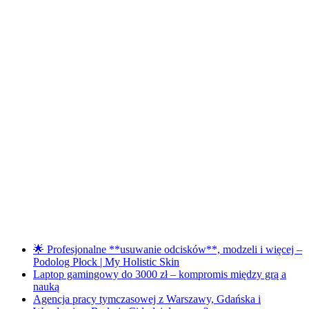
🌟 Profesjonalne **usuwanie odcisków**, modzeli i więcej –
Podolog Płock | My Holistic Skin
Laptop gamingowy do 3000 zł – kompromis między grą a
nauką
Agencja pracy tymczasowej z Warszawy, Gdańska i