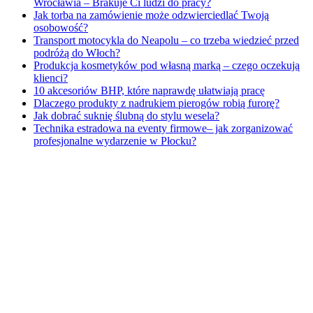
Wrocławia – Brakuje Ci ludzi do pracy?
Jak torba na zamówienie może odzwierciedlać Twoją
osobowość?
Transport motocykla do Neapolu – co trzeba wiedzieć przed
podróżą do Włoch?
Produkcja kosmetyków pod własną marką – czego oczekują
klienci?
10 akcesoriów BHP, które naprawdę ułatwiają pracę
Dlaczego produkty z nadrukiem pierogów robią furorę?
Jak dobrać suknię ślubną do stylu wesela?
Technika estradowa na eventy firmowe– jak zorganizować
profesjonalne wydarzenie w Płocku?