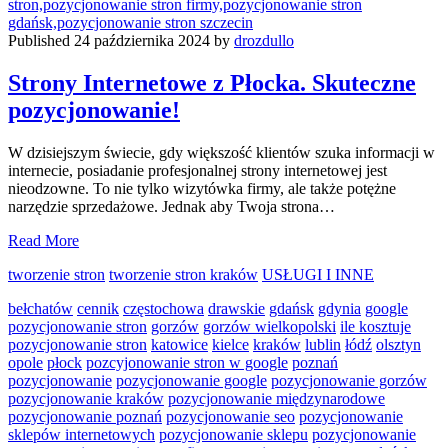
Published 24 października 2024 by
drozdullo
Strony Internetowe z Płocka. Skuteczne
pozycjonowanie!
W dzisiejszym świecie, gdy większość klientów szuka informacji w
internecie, posiadanie profesjonalnej strony internetowej jest
nieodzowne. To nie tylko wizytówka firmy, ale także potężne
narzędzie sprzedażowe. Jednak aby Twoja strona…
Strony
Read More
Internetowe
tworzenie stron
tworzenie stron kraków
USŁUGI I INNE
z
Płocka.
bełchatów
cennik
częstochowa
drawskie
gdańsk
gdynia
google
Skuteczne
pozycjonowanie stron
gorzów
gorzów wielkopolski
ile kosztuje
pozycjonowanie!
pozycjonowanie stron
katowice
kielce
kraków
lublin
łódź
olsztyn
opole
płock
pozcyjonowanie stron w google
poznań
pozycjonowanie
pozycjonowanie google
pozycjonowanie gorzów
pozycjonowanie kraków
pozycjonowanie międzynarodowe
pozycjonowanie poznań
pozycjonowanie seo
pozycjonowanie
sklepów internetowych
pozycjonowanie sklepu
pozycjonowanie