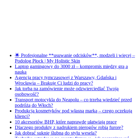
🌟 Profesjonalne **usuwanie odcisków**, modzeli i więcej –
Podolog Płock | My Holistic Skin
Laptop gamingowy do 3000 zł – kompromis między grą a
nauką
Agencja pracy tymczasowej z Warszawy, Gdańska i
Wrocławia – Brakuje Ci ludzi do pracy?
Jak torba na zamówienie może odzwierciedlać Twoją
osobowość?
Transport motocykla do Neapolu – co trzeba wiedzieć przed
podróżą do Włoch?
Produkcja kosmetyków pod własną marką – czego oczekują
klienci?
10 akcesoriów BHP, które naprawdę ułatwiają pracę
Dlaczego produkty z nadrukiem pierogów robią furorę?
Jak dobrać suknię ślubną do stylu wesela?