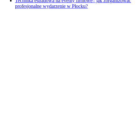
Technika estradowa na eventy firmowe– jak zorganizować
profesjonalne wydarzenie w Płocku?