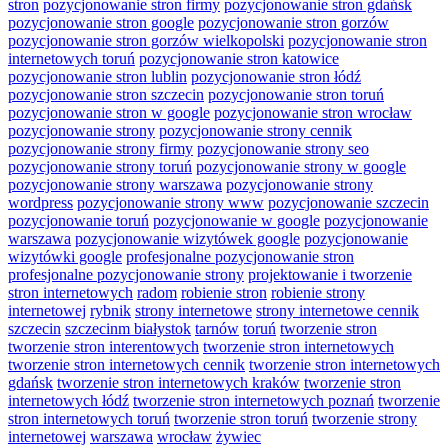
stron
pozycjonowanie stron firmy
pozycjonowanie stron gdańsk
pozycjonowanie stron google
pozycjonowanie stron gorzów
pozycjonowanie stron gorzów wielkopolski
pozycjonowanie stron
internetowych toruń
pozycjonowanie stron katowice
pozycjonowanie stron lublin
pozycjonowanie stron łódź
pozycjonowanie stron szczecin
pozycjonowanie stron toruń
pozycjonowanie stron w google
pozycjonowanie stron wrocław
pozycjonowanie strony
pozycjonowanie strony cennik
pozycjonowanie strony firmy
pozycjonowanie strony seo
pozycjonowanie strony toruń
pozycjonowanie strony w google
pozycjonowanie strony warszawa
pozycjonowanie strony
wordpress
pozycjonowanie strony www
pozycjonowanie szczecin
pozycjonowanie toruń
pozycjonowanie w google
pozycjonowanie
warszawa
pozycjonowanie wizytówek google
pozycjonowanie
wizytówki google
profesjonalne pozycjonowanie stron
profesjonalne pozycjonowanie strony
projektowanie i tworzenie
stron internetowych
radom
robienie stron
robienie strony
internetowej
rybnik
strony internetowe
strony internetowe cennik
szczecin
szczecinm białystok
tarnów
toruń
tworzenie stron
tworzenie stron interentowych
tworzenie stron internetowych
tworzenie stron internetowych cennik
tworzenie stron internetowych
gdańsk
tworzenie stron internetowych kraków
tworzenie stron
internetowych łódź
tworzenie stron internetowych poznań
tworzenie
stron internetowych toruń
tworzenie stron toruń
tworzenie strony
internetowej
warszawa
wrocław
żywiec