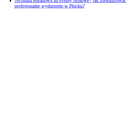
Technika estradowa na eventy firmowe– jak zorganizować
profesjonalne wydarzenie w Płocku?