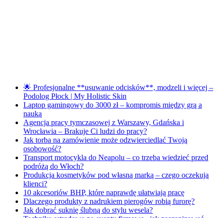
🌟 Profesjonalne **usuwanie odcisków**, modzeli i więcej –
Podolog Płock | My Holistic Skin
Laptop gamingowy do 3000 zł – kompromis między grą a
nauką
Agencja pracy tymczasowej z Warszawy, Gdańska i
Wrocławia – Brakuje Ci ludzi do pracy?
Jak torba na zamówienie może odzwierciedlać Twoją
osobowość?
Transport motocykla do Neapolu – co trzeba wiedzieć przed
podróżą do Włoch?
Produkcja kosmetyków pod własną marką – czego oczekują
klienci?
10 akcesoriów BHP, które naprawdę ułatwiają pracę
Dlaczego produkty z nadrukiem pierogów robią furorę?
Jak dobrać suknię ślubną do stylu wesela?