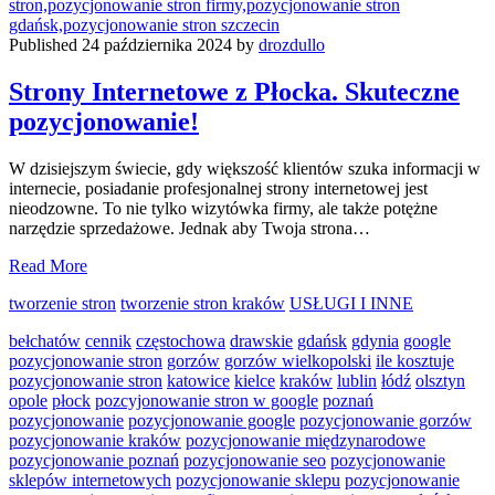
Published 24 października 2024 by
drozdullo
Strony Internetowe z Płocka. Skuteczne
pozycjonowanie!
W dzisiejszym świecie, gdy większość klientów szuka informacji w
internecie, posiadanie profesjonalnej strony internetowej jest
nieodzowne. To nie tylko wizytówka firmy, ale także potężne
narzędzie sprzedażowe. Jednak aby Twoja strona…
Strony
Read More
Internetowe
tworzenie stron
tworzenie stron kraków
USŁUGI I INNE
z
Płocka.
bełchatów
cennik
częstochowa
drawskie
gdańsk
gdynia
google
Skuteczne
pozycjonowanie stron
gorzów
gorzów wielkopolski
ile kosztuje
pozycjonowanie!
pozycjonowanie stron
katowice
kielce
kraków
lublin
łódź
olsztyn
opole
płock
pozcyjonowanie stron w google
poznań
pozycjonowanie
pozycjonowanie google
pozycjonowanie gorzów
pozycjonowanie kraków
pozycjonowanie międzynarodowe
pozycjonowanie poznań
pozycjonowanie seo
pozycjonowanie
sklepów internetowych
pozycjonowanie sklepu
pozycjonowanie