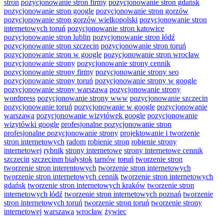
stron
pozycjonowanie stron firmy
pozycjonowanie stron gdańsk
pozycjonowanie stron google
pozycjonowanie stron gorzów
pozycjonowanie stron gorzów wielkopolski
pozycjonowanie stron
internetowych toruń
pozycjonowanie stron katowice
pozycjonowanie stron lublin
pozycjonowanie stron łódź
pozycjonowanie stron szczecin
pozycjonowanie stron toruń
pozycjonowanie stron w google
pozycjonowanie stron wrocław
pozycjonowanie strony
pozycjonowanie strony cennik
pozycjonowanie strony firmy
pozycjonowanie strony seo
pozycjonowanie strony toruń
pozycjonowanie strony w google
pozycjonowanie strony warszawa
pozycjonowanie strony
wordpress
pozycjonowanie strony www
pozycjonowanie szczecin
pozycjonowanie toruń
pozycjonowanie w google
pozycjonowanie
warszawa
pozycjonowanie wizytówek google
pozycjonowanie
wizytówki google
profesjonalne pozycjonowanie stron
profesjonalne pozycjonowanie strony
projektowanie i tworzenie
stron internetowych
radom
robienie stron
robienie strony
internetowej
rybnik
strony internetowe
strony internetowe cennik
szczecin
szczecinm białystok
tarnów
toruń
tworzenie stron
tworzenie stron interentowych
tworzenie stron internetowych
tworzenie stron internetowych cennik
tworzenie stron internetowych
gdańsk
tworzenie stron internetowych kraków
tworzenie stron
internetowych łódź
tworzenie stron internetowych poznań
tworzenie
stron internetowych toruń
tworzenie stron toruń
tworzenie strony
internetowej
warszawa
wrocław
żywiec