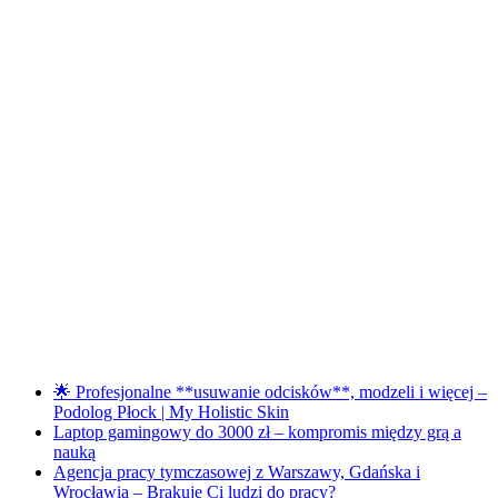
🌟 Profesjonalne **usuwanie odcisków**, modzeli i więcej –
Podolog Płock | My Holistic Skin
Laptop gamingowy do 3000 zł – kompromis między grą a
nauką
Agencja pracy tymczasowej z Warszawy, Gdańska i
Wrocławia – Brakuje Ci ludzi do pracy?