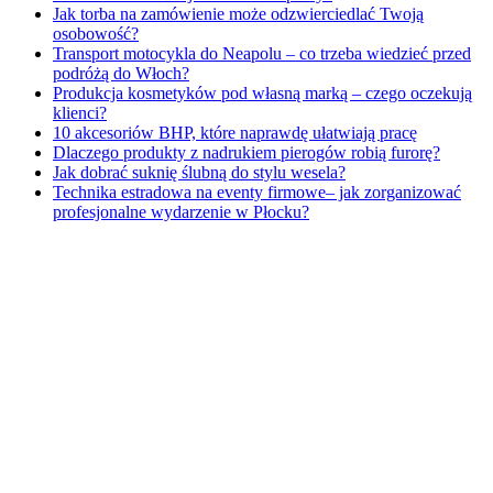
Jak torba na zamówienie może odzwierciedlać Twoją
osobowość?
Transport motocykla do Neapolu – co trzeba wiedzieć przed
podróżą do Włoch?
Produkcja kosmetyków pod własną marką – czego oczekują
klienci?
10 akcesoriów BHP, które naprawdę ułatwiają pracę
Dlaczego produkty z nadrukiem pierogów robią furorę?
Jak dobrać suknię ślubną do stylu wesela?
Technika estradowa na eventy firmowe– jak zorganizować
profesjonalne wydarzenie w Płocku?