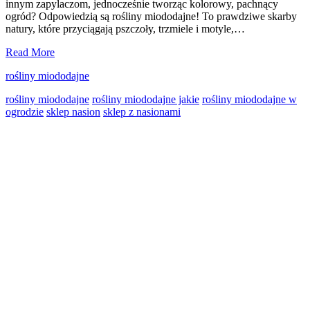
innym zapylaczom, jednocześnie tworząc kolorowy, pachnący
ogród? Odpowiedzią są rośliny miododajne! To prawdziwe skarby
natury, które przyciągają pszczoły, trzmiele i motyle,…
Rośliny
Read More
miododajne
rośliny miododajne
w
ogrodzie
rośliny miododajne
rośliny miododajne jakie
rośliny miododajne w
–
ogrodzie
sklep nasion
sklep z nasionami
dlaczego
warto
Primary
je
siać
Sidebar
i
które
nasiona
wybrać?