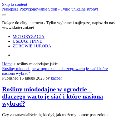
Skip to content
Najlepsze Pozycjonowanie Stron - Tylko unikalne strony!
Dołącz do elity internetu - Tylko wybrane i najlepsze, napisz do nas
www.skuteczni.net
MOTORYZACJA
USŁUGI I INNE
ZDROWIE I URODA
facebook
Home
>
rośliny miododajne jakie
Tag:
Rośliny miododajne w ogrodzie – dlaczego warto je siać i które
nasiona wybrać?
<span>rośliny
Published 15 lutego 2025 by
kacper
miododajne
Rośliny miododajne w ogrodzie –
dlaczego warto je siać i które nasiona
jakie</span>
wybrać?
Czy zastanawialiście się kiedyś, jak możemy pomóc pszczołom i