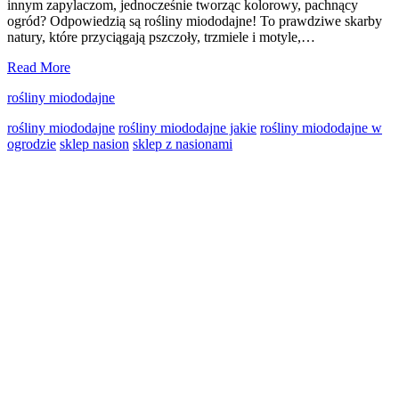
innym zapylaczom, jednocześnie tworząc kolorowy, pachnący
ogród? Odpowiedzią są rośliny miododajne! To prawdziwe skarby
natury, które przyciągają pszczoły, trzmiele i motyle,…
Rośliny
Read More
miododajne
rośliny miododajne
w
ogrodzie
rośliny miododajne
rośliny miododajne jakie
rośliny miododajne w
–
ogrodzie
sklep nasion
sklep z nasionami
dlaczego
warto
Primary
je
siać
Sidebar
i
które
nasiona
wybrać?