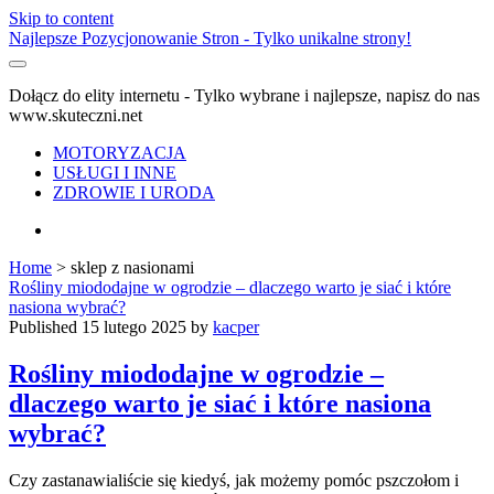
Skip to content
Najlepsze Pozycjonowanie Stron - Tylko unikalne strony!
Dołącz do elity internetu - Tylko wybrane i najlepsze, napisz do nas
www.skuteczni.net
MOTORYZACJA
USŁUGI I INNE
ZDROWIE I URODA
facebook
Home
>
sklep z nasionami
Tag:
Rośliny miododajne w ogrodzie – dlaczego warto je siać i które
nasiona wybrać?
<span>sklep
Published 15 lutego 2025 by
kacper
z
Rośliny miododajne w ogrodzie –
dlaczego warto je siać i które nasiona
nasionami</span>
wybrać?
Czy zastanawialiście się kiedyś, jak możemy pomóc pszczołom i