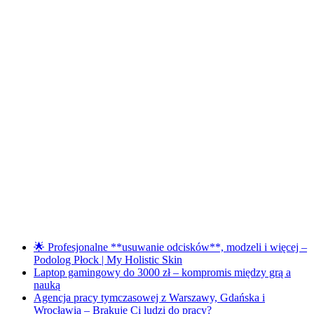
🌟 Profesjonalne **usuwanie odcisków**, modzeli i więcej –
Podolog Płock | My Holistic Skin
Laptop gamingowy do 3000 zł – kompromis między grą a
nauką
Agencja pracy tymczasowej z Warszawy, Gdańska i
Wrocławia – Brakuje Ci ludzi do pracy?