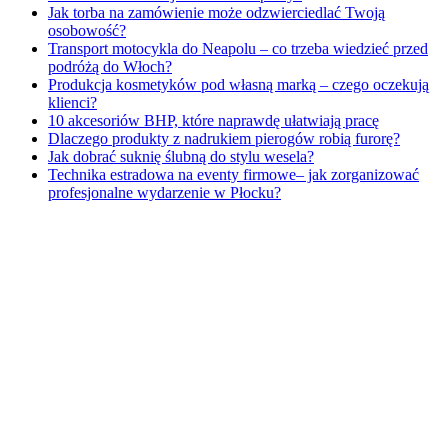
Jak torba na zamówienie może odzwierciedlać Twoją
osobowość?
Transport motocykla do Neapolu – co trzeba wiedzieć przed
podróżą do Włoch?
Produkcja kosmetyków pod własną marką – czego oczekują
klienci?
10 akcesoriów BHP, które naprawdę ułatwiają pracę
Dlaczego produkty z nadrukiem pierogów robią furorę?
Jak dobrać suknię ślubną do stylu wesela?
Technika estradowa na eventy firmowe– jak zorganizować
profesjonalne wydarzenie w Płocku?