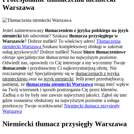
Warszawa
Jesteś zainteresowany
tłumaczeniem z języka polskiego na język
niemiecki
lub odwrotnie? Szukasz
tłumacza przysięgłego w
Warszawie
? Dobrze trafiłeś! To właściwy adres!
Tłumaczenia
niemiecki Warszawa
Szukasz kompleksowej obsługi w zakresie
usług językowych? Dobrze trafiłeś! Nasze
biuro tłumaczeniowe
oferuje specjalistyczne
tłumaczenia na najwyższym poziomie
.
Odwiedź nas, opowiedz co Cię interesuje a my wycenimy Twoje
tłumaczenie
i przedstawimy Ci najkorzystniejszą ofertę. Nie
rozczarujesz się! Specjalizujemy się w
tłumaczeniach z języka
niemieckiego
oraz na
język niemiecki
. Jeśli jesteś przedsiębiorcą
pamiętaj, że
tłumaczenia niemiecki Warszawa
mogą mieć wpływ
na Twój wizerunek i sposób postrzegania Cię przez klientów.
Zadbaj o to by były one zawsze najwyższej jakości. Zgłoś się tam
gdzie zostaniesz obsłużony na najwyższym poziomie a usługa
przekroczy Twoje oczekiwania!
Niemiecki tłumacz przysięgły
Warszawa
Niemiecki tłumacz przysięgły Warszawa