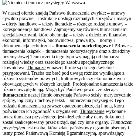
W naszej ofercie znajdą Państwo tłumaczenia zwykłe: – umowy
cywilno prawne – instrukcje obsługi rozmaitych sprzętów i maszyn
– oferty handlowe – teksty literackie – różnego rodzaju umowy –
korespondencja handlowa Zajmujemy się również tłumaczeniami
specjalistycznymi, które obejmują: – teksty z dziedziny finansów,
ekonomii, informatyki, budownictwa, prawa itp. – normy i
dokumentacja techniczna –
tłumaczenia marketingowe
i PRowe –
tłumaczenia książek – tłumaczenia motoryzacyjne oraz z dziedziny
przemysłowej Tłumaczenia tego typu wymagają od tłumacza
rozległej wiedzy oraz szerokiego zasobu specjalistycznego
słownictwa.
Tłumacze
w naszej firmie są do tego świetnie
przygotowani. Trzeba też brać pod uwagę różnice wynikające z
różnych systemów prawnych, kulturowych czy ekonomicznych
obowiązujących w różnych krajach. Profesjonalne tłumaczenia takie
różnice uwzględniają. Mogą być Państwo pewni, że zlecając
tłumaczenie
naszej firmie otrzymają Państwo ścisły, merytorycznie
spójny, logiczny i fachowy tekst. Tłumaczenia przysięgłe: Tego
rodzaju tłumaczenia są zawsze opatrzone pieczęcią i notą, która
poświadcza ich zgodność z oryginałem.
Tłumaczenie
wykonane
przez
tłumacza przysięgłego
jest niezbędne aby dany dokument
został zaakceptowany przez urząd, sąd czy inne organy.
Tłumaczem
przysięgłym
jest osoba, która zdała państwowy egzamin pisemny i
ustny przed Państwową Komisją Egzaminacyjną, sprawdzający